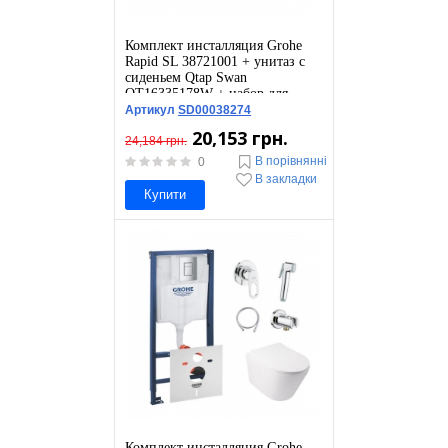
Комплект инсталляция Grohe
Rapid SL 38721001 + унитаз с
сиденьем Qtap Swan
QT16335178W + набор для
гигиенического душа со
Артикул
SD00038274
смесителем Grohe BauLoop
20,153 грн.
111042
24,184 грн.
В порівнянні
0
В закладки
Купити
Комплект инсталляция Grohe