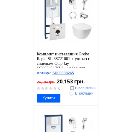
Комплект инсталляция Grohe
Rapid SL 38721001 + унитаз с
сиденьем Qtap Jay
QT07335176W + набор для
гигиенического душа со
Артикул
SD00038265
смесителем Grohe BauLoop
20,153 грн.
111042
24,184 грн.
В порівнянні
0
В закладки
Купити