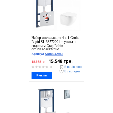
Набор инсталляция 4 в 1 Grohe
Rapid SL 38772001 + унитаз с
сиденьем Qtap Robin
QT1333046ENRW
Артикул
SD00042942
15,548 грн.
18,658 грн.
В порівнянні
0
В закладки
Купити