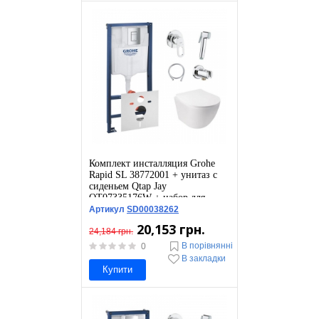
Комплект инсталляция Grohe
Rapid SL 38772001 + унитаз с
сиденьем Qtap Jay
QT07335176W + набор для
гигиенического душа со
Артикул
SD00038262
смесителем Grohe BauLoop
20,153 грн.
111042
24,184 грн.
В порівнянні
0
В закладки
Купити