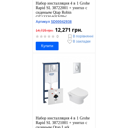
Набор инсталляция 4 в 1 Grohe
Rapid SL 38722001 + унитаз с
сиденьем Qtap Robin
QT1333046ENRW
Артикул
SD00042938
12,271 грн.
14,725 грн.
В порівнянні
0
В закладки
Купити
Набор инсталляция 4 в 1 Grohe
Rapid SL 38721001 + унитаз с
сиденьем Qtap Lark