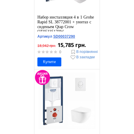
Набор инсталляция 4 в 1 Grohe
Rapid SL 38772001 + унитаз с
сиденьем Qtap Crow
QT05335170W
Артикул
SD00037290
15,785 грн.
18,942 грн.
В порівнянні
0
В закладки
Купити