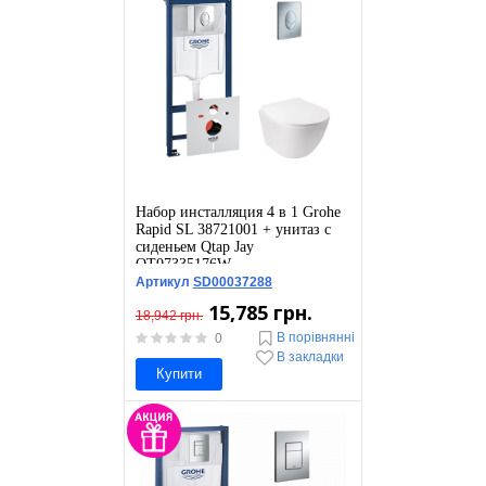
Набор инсталляция 4 в 1 Grohe
Rapid SL 38721001 + унитаз с
сиденьем Qtap Jay
QT07335176W
Артикул
SD00037288
15,785 грн.
18,942 грн.
В порівнянні
0
В закладки
Купити