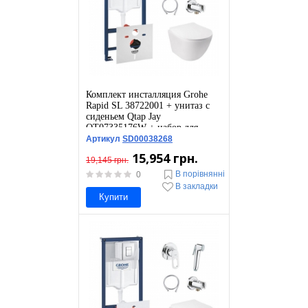
Комплект инсталляция Grohe
Rapid SL 38722001 + унитаз с
сиденьем Qtap Jay
QT07335176W + набор для
гигиенического душа со
Артикул
SD00038268
смесителем Grohe BauLoop
15,954 грн.
111042
19,145 грн.
В порівнянні
0
В закладки
Купити