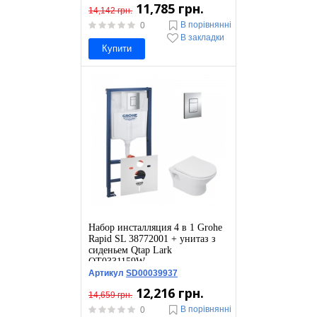
11,785 грн.
14,142 грн.
В порівнянні
0
В закладки
Купити
Набор инсталляция 4 в 1 Grohe
Rapid SL 38772001 + унитаз з
сиденьем Qtap Lark
QT0331159W
Артикул
SD00039937
12,216 грн.
14,659 грн.
В порівнянні
0