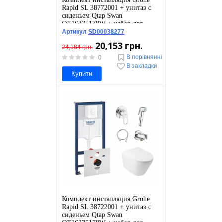
Rapid SL 38772001 + унитаз с
сиденьем Qtap Swan
QT16335178W + набор для
гигиенического душа со
Артикул
SD00038277
смесителем Grohe BauLoop
20,153 грн.
111042
24,184 грн.
В порівнянні
0
В закладки
Купити
Комплект инсталляция Grohe
Rapid SL 38722001 + унитаз с
сиденьем Qtap Swan