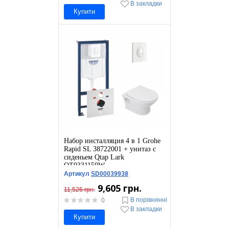
В закладки
Купити
Набор инсталляция 4 в 1 Grohe
Rapid SL 38722001 + унитаз с
сиденьем Qtap Lark
QT0331159W
Артикул
SD00039938
9,605 грн.
11,526 грн.
В порівнянні
0
В закладки
Купити