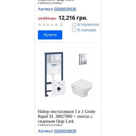
QT0331159W
Артикул
SD00039936
12,216 грн.
14,659 грн.
В порівнянні
0
В закладки
Купити
Набор инсталляция 5 в 1 Grohe
Rapid SL 38827000 + унитаз с
сиденьем Qtap Lark
QT0331159W
Артикул
SD00039939