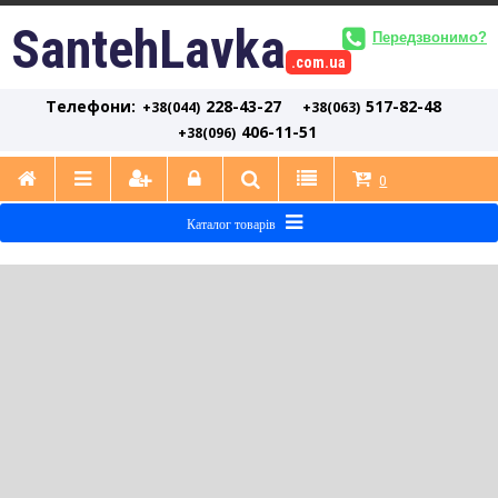
SantehLavka
Передзвонимо?
.com.ua
Телефони:
228-43-27
517-82-48
+38(044)
+38(063)
406-11-51
+38(096)
0
Каталог товарів