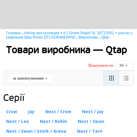
Головна
→
Набор инсталляция 4 в 1 Grohe Rapid SL 38722001 + унитаз с
сиденьем Qtap Robin QT1333046ENRW
→
Виробники
→
Qtap
↓
Товари виробника — Qtap
Показувати по
16
за замовчуванням
Серії
Crow
Jay
Nest / Crow
Nest / Jay
Nest / Leo
Nest / Robin
Nest / Swan
Nest / Swan / Stork / Arena
Nest / Tern