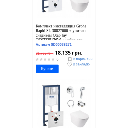
Комплект инсталляция Grohe
Rapid SL 38827000 + унитаз с
сиденьем Qtap Jay
QT07335176W + набор для
гигиенического душа со
Артикул
SD00038271
смесителем Grohe BauLoop
18,135 грн.
111042
21,762 грн.
В порівнянні
0
В закладки
Купити