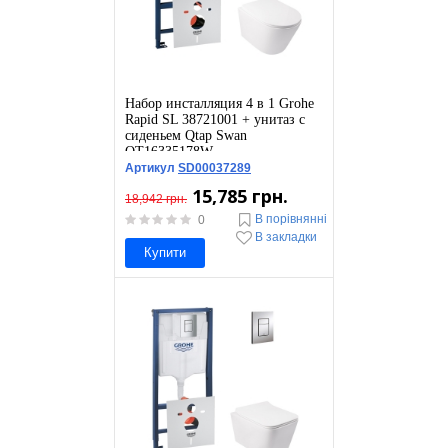
Набор инсталляция 4 в 1 Grohe
Rapid SL 38721001 + унитаз с
сиденьем Qtap Swan
QT16335178W
Артикул
SD00037289
15,785 грн.
18,942 грн.
В порівнянні
0
В закладки
Купити