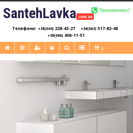
SantehLavka
Передзвонимо?
.com.ua
Телефони:
228-43-27
517-82-48
+38(044)
+38(063)
406-11-51
+38(096)
0