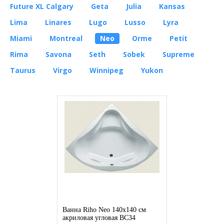
Future XL Calgary
Geta
Julia
Kansas
Lima
Linares
Lugo
Lusso
Lyra
Miami
Montreal
Neo
Orme
Petit
Rima
Savona
Seth
Sobek
Supreme
Taurus
Virgo
Winnipeg
Yukon
Ванна Riho Neo 140x140 см
акриловая угловая BC34