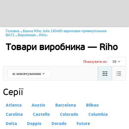
Головна
→
Ванна Riho Julia 180x80 акриловая прямоугольная
BA72
→
Виробники
→
Riho
↓
Товари виробника — Riho
Показувати по
16
за замовчуванням
Серії
Atlanta
Austin
Barcelona
Bilbao
Carolina
Castello
Colorado
Columbia
Delta
Doppio
Dorado
Future