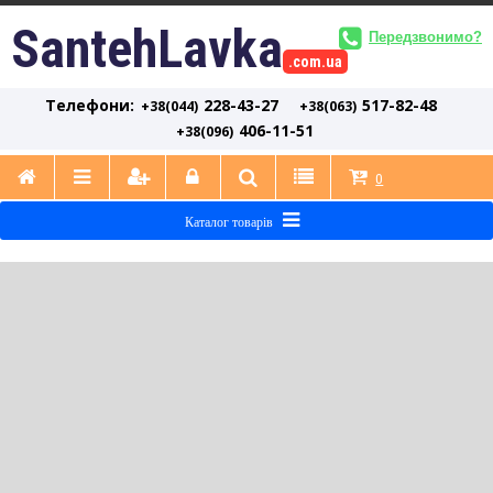
SantehLavka
Передзвонимо?
.com.ua
Телефони:
228-43-27
517-82-48
+38(044)
+38(063)
406-11-51
+38(096)
0
Каталог товарів