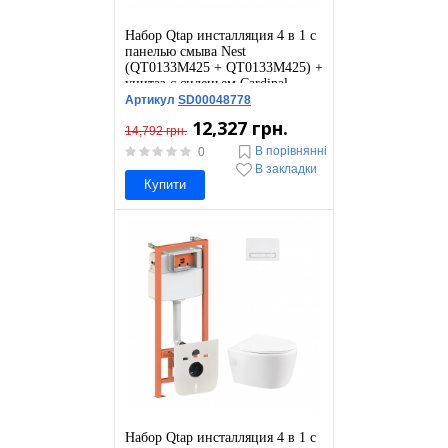
Набор Qtap инсталляция 4 в 1 с
панелью смыва Nest
(QT0133M425 + QT0133M425) +
унитаз с сиденьем Cardinal
QT0333063ERW
Артикул
SD00048778
12,327 грн.
14,792 грн.
В порівнянні
0
В закладки
Купити
Набор Qtap инсталляция 4 в 1 с