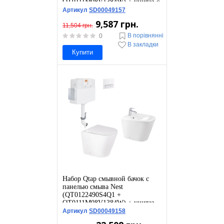
QT0111M08V1384W) + унитаз с
сиденьем Swan QT16223178W
Артикул
SD00049157
9,587 грн.
11,504 грн.
В порівнянні
0
В закладки
Купити
Набор Qtap смывной бачок с
панелью смыва Nest
(QT0122490S4Q1 +
QT0111M08V1384W) + унитаз
Swan QT16223178W + биде
Артикул
SD00049158
Stork QT15443378W +