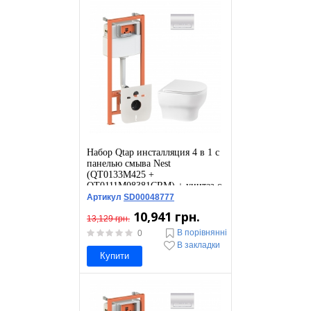
Набор Qtap инсталляция 4 в 1 с
панелью смыва Nest
(QT0133M425 +
QT0111M08381CRM) + унитаз с
сиденьем Aries QT0333063ERW
Артикул
SD00048777
10,941 грн.
13,129 грн.
В порівнянні
0
В закладки
Купити