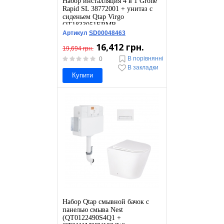
Набор инсталляция 4 в 1 Grohe
Rapid SL 38772001 + унитаз с
сиденьем Qtap Virgo
QT1833051ERMB
Артикул
SD00048463
16,412 грн.
19,694 грн.
В порівнянні
0
В закладки
Купити
Набор Qtap смывной бачок с
панелью смыва Nest
(QT0122490S4Q1 +