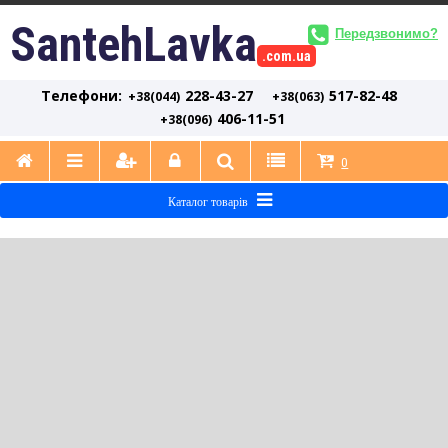
SantehLavka
Передзвонимо?
.com.ua
Телефони:
228-43-27
517-82-48
+38(044)
+38(063)
406-11-51
+38(096)
0
Каталог товарів