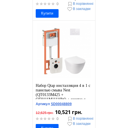
В порівнянні
0
В закладки
Купити
Набор Qtap инсталляция 4 в 1 с
панелью смыва Nest
(QT0133M425 +
QT0111M11110W) + унитаз с
сиденьем Jay QT07335176W
Артикул
SD00048809
10,521 грн.
12,625 грн.
В порівнянні
0
В закладки