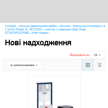
Головна
→
Унітази умивальники мийки
→
Унітази
→
Набор инсталляция 4 в
1 Grohe Rapid SL 38721001 + унитаз с сиденьем Qtap Virgo
QT1833051ERMB
→
Нові товари
↓
Нові надходження
Показувати по
16
за замовчуванням