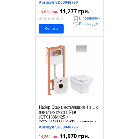
сиденьем Scorpio
Артикул
SD00048790
QT1433053ERW
11,277 грн.
13,532 грн.
В порівнянні
0
В закладки
Купити
Набор Qtap инсталляция 4 в 1 с
панелью смыва Nest
(QT0133M425 +
QT0111M11111SAT) + унитаз с
сиденьем Cardinal
Артикул
SD00048796
QT0333063ERW
11,970 грн.
14,364 грн.