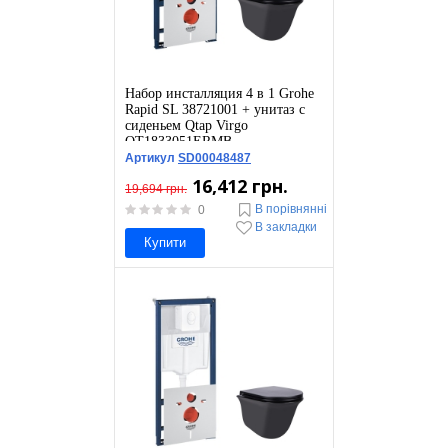
Набор инсталляция 4 в 1 Grohe
Rapid SL 38721001 + унитаз с
сиденьем Qtap Virgo
QT1833051ERMB
Артикул
SD00048487
16,412 грн.
19,694 грн.
В порівнянні
0
В закладки
Купити