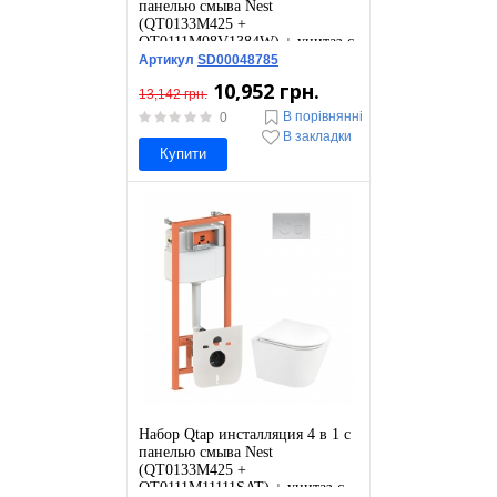
панелью смыва Nest
(QT0133M425 +
QT0111M08V1384W) + унитаз с
сиденьем Leo QT11331002ERW
Артикул
SD00048785
10,952 грн.
13,142 грн.
В порівнянні
0
В закладки
Купити
Набор Qtap инсталляция 4 в 1 с
панелью смыва Nest
(QT0133M425 +
QT0111M11111SAT) + унитаз с