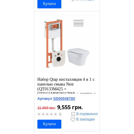
Купити
Набор Qtap инсталляция 4 в 1 с
панелью смыва Nest
(QT0133M425 +
QT0111M08381CRM) + унитаз с
сиденьем Gemini
Артикул
SD00048780
QT25332614EW
9,555 грн.
11,466 грн.
В порівнянні
0
В закладки
Купити