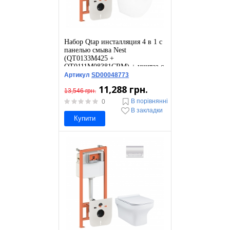
Набор Qtap инсталляция 4 в 1 с
панелью смыва Nest
(QT0133M425 +
QT0111M08381CRM) + унитаз с
сиденьем Robin
Артикул
SD00048773
QT13332141ERW
11,288 грн.
13,546 грн.
В порівнянні
0
В закладки
Купити