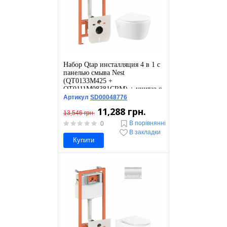
Набор Qtap инсталляция 4 в 1 с
панелью смыва Nest
(QT0133M425 +
QT0111M08381CRM) + унитаз с
сиденьем Leo QT11331002ERW
Артикул
SD00048776
11,288 грн.
13,546 грн.
В порівнянні
0
В закладки
Купити