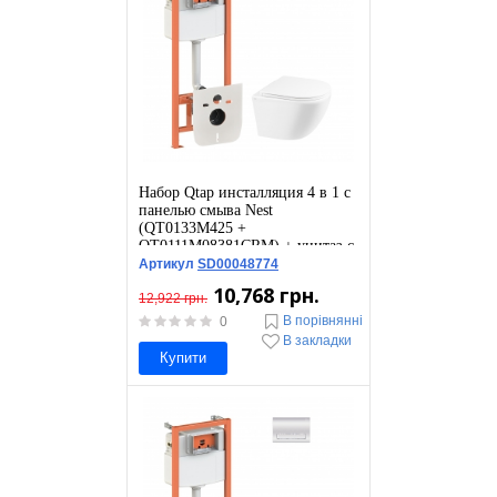
Набор Qtap инсталляция 4 в 1 с
панелью смыва Nest
(QT0133M425 +
QT0111M08381CRM) + унитаз с
сиденьем Robin QT1333046ERW
Артикул
SD00048774
10,768 грн.
12,922 грн.
В порівнянні
0
В закладки
Купити