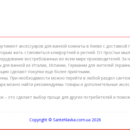
ртимент аксессуаров для ванной комнаты в Киеве с доставкой п
торым жить становиться комфортней и уютней. От простых мыл
борудование востребованных во всем мире производителей. За 
 для ванной из Италии, Испании, Германии для жителей Украины
дукцию сделают покупки еще более приятными.
анны. При необходимости можно перейти в любой раздел сантехн
уара можно найти рекомендуемы товары и дополнительные аксес
ки – это сделает выбор проще для других потребителей и помо
Copyright © Santehlavka.com.ua 2026