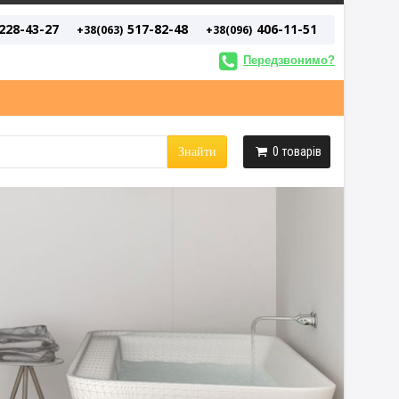
228-43-27
517-82-48
406-11-51
+38(063)
+38(096)
Передзвонимо?
0
товарів
Знайти