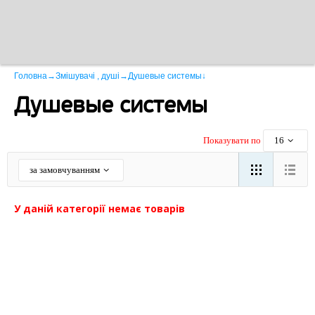
Головна
→
Змішувачі , душі
→
Душевые системы
↓
Душевые системы
Показувати по
16
за замовчуванням
У даній категорії немає товарів