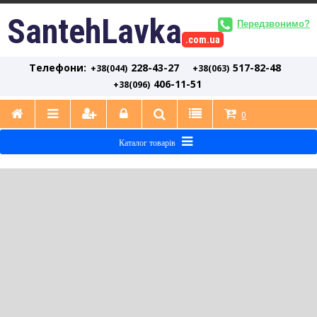
SantehLavka
Передзвонимо?
.com.ua
Телефони:
228-43-27
517-82-48
+38(044)
+38(063)
406-11-51
+38(096)
0
Каталог товарів