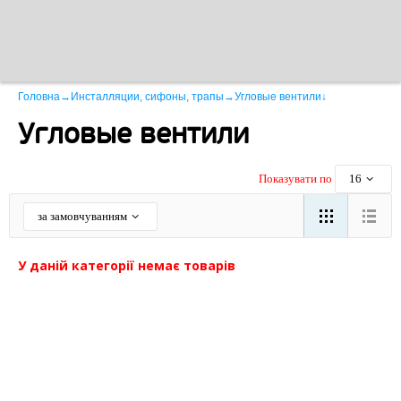
Головна
→
Инсталляции, сифоны, трапы
→
Угловые вентили
↓
Угловые вентили
Показувати по
16
за замовчуванням
У даній категорії немає товарів