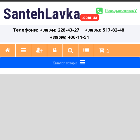
SantehLavka
Передзвонимо?
.com.ua
Телефони:
228-43-27
517-82-48
+38(044)
+38(063)
406-11-51
+38(096)
0
Каталог товарів