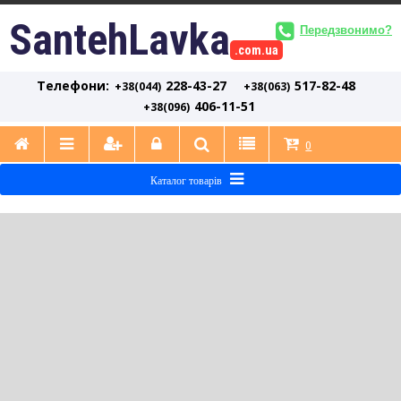
SantehLavka
Передзвонимо?
.com.ua
Телефони:
228-43-27
517-82-48
+38(044)
+38(063)
406-11-51
+38(096)
0
Каталог товарів